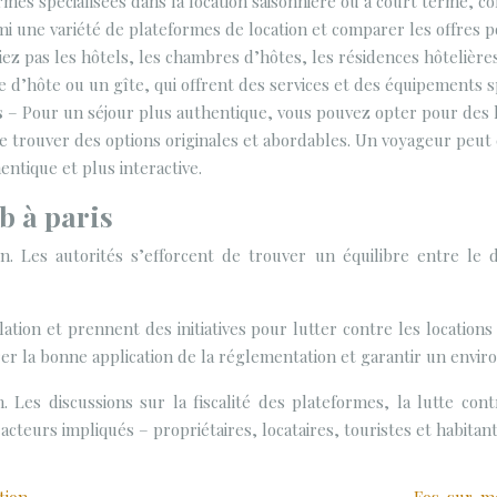
rmes spécialisées dans la location saisonnière ou à court term
mi une variété de plateformes de location et comparer les offres p
ez pas les hôtels, les chambres d’hôtes, les résidences hôtelières
 d’hôte ou un gîte, qui offrent des services et des équipements s
s
– Pour un séjour plus authentique, vous pouvez opter pour des l
ouver des options originales et abordables. Un voyageur peut ch
tique et plus interactive.
b à paris
n. Les autorités s’efforcent de trouver un équilibre entre le
ation et prennent des initiatives pour lutter contre les locations
urer la bonne application de la réglementation et garantir un envi
. Les discussions sur la fiscalité des plateformes, la lutte con
acteurs impliqués – propriétaires, locataires, touristes et habitan