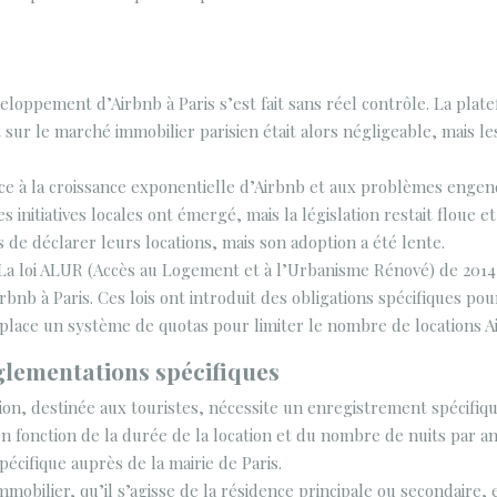
eloppement d’Airbnb à Paris s’est fait sans réel contrôle. La plat
sur le marché immobilier parisien était alors négligeable, mais le
ce à la croissance exponentielle d’Airbnb et aux problèmes engend
tiatives locales ont émergé, mais la législation restait floue et di
de déclarer leurs locations, mais son adoption a été lente.
La loi ALUR (Accès au Logement et à l’Urbanisme Rénové) de 2014
bnb à Paris. Ces lois ont introduit des obligations spécifiques po
n place un système de quotas pour limiter le nombre de locations A
églementations spécifiques
ion, destinée aux touristes, nécessite un enregistrement spécifiq
en fonction de la durée de la location et du nombre de nuits par
pécifique auprès de la mairie de Paris.
mmobilier, qu’il s’agisse de la résidence principale ou secondaire, e