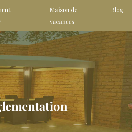
ment
Maison de
Blog
r
vacances
églementation