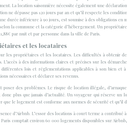
ment. La location saisonnière nécessite également une déclaration
ation ne dépasse pas 120 jours par an et qu’il respecte les conditi
une durée inférieure à 90 jours, est soumise à des obligations en m
ie selon la commune et la catégorie d’hébergement. Un propriétair
 1,88€ par nuit et par personne dans la ville de Paris.
étaires et les locataires
r les propriétaires et les locataires. Les difficultés à obtenir d
s. L’accès à des informations claires et précises sur les démarch
 différentes lois et réglementations applicables à son bien et 
ions nécessaires et déclarer ses revenus.
t poser des problèmes. Le risque de location illégale, d’arnaque
donc plus que jamais d’actualité. Un voyageur qui réserve un log
rer que le logement est conforme aux normes de sécurité et qu’il 
ence d’Airbnb. L’essor des locations à court terme a contribué à
 de Paris comptait environ 60 000 logements disponibles sur Air