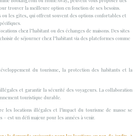
e, comme Booking.com ou HomeAway, peuvent vous proposer des
our trouver la meilleure option en fonction de ses besoins.
 ou les gîtes, qui offrent souvent des options confortables et
pécifiques.
ocations chez l’habitant ou des échanges de maisons. Des sites
oisir de séjourner chez l’habitant via des plateformes comme
 développement du tourisme, la protection des habitants et la
 illégales et garantir la sécurité des voyageurs. La collaboration
ronnement touristique durable.
tre les locations illégales et l’impact du tourisme de masse se
ts – est un défi majeur pour les années à venir.