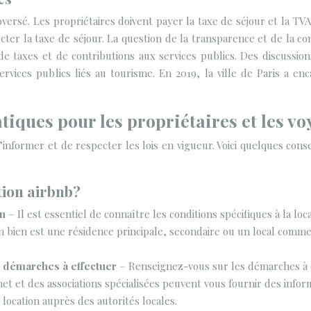
oversé. Les propriétaires doivent payer la taxe de séjour et la TVA
ecter la taxe de séjour. La question de la transparence et de la 
 taxes et de contributions aux services publics. Des discussio
vices publics liés au tourisme. En 2019, la ville de Paris a en
atiques pour les propriétaires et les v
’informer et de respecter les lois en vigueur. Voici quelques cons
tion airbnb?
on
– Il est essentiel de connaître les conditions spécifiques à la lo
bien est une résidence principale, secondaire ou un local commerc
es démarches à effectuer
– Renseignez-vous sur les démarches à e
rnet et des associations spécialisées peuvent vous fournir des infor
location auprès des autorités locales.