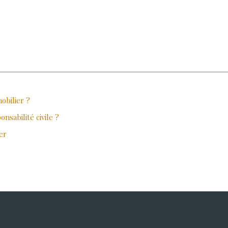
obilier ?
sabilité civile ?
er