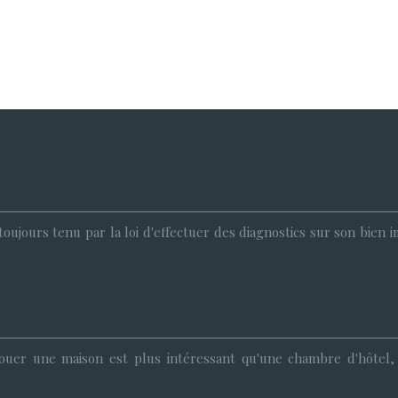
t toujours tenu par la loi d'effectuer des diagnostics sur son bien
ouer une maison est plus intéressant qu'une chambre d'hôtel, 