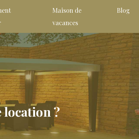
ment
Maison de
Blog
r
vacances
 location ?