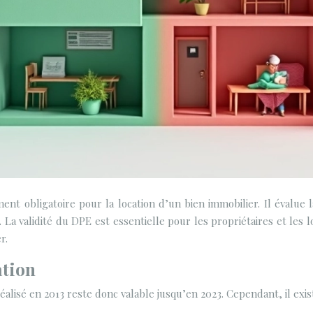
nt obligatoire pour la location d’un bien immobilier. Il évalue
La validité du DPE est essentielle pour les propriétaires et les lo
r.
ation
éalisé en 2013 reste donc valable jusqu’en 2023. Cependant, il exi