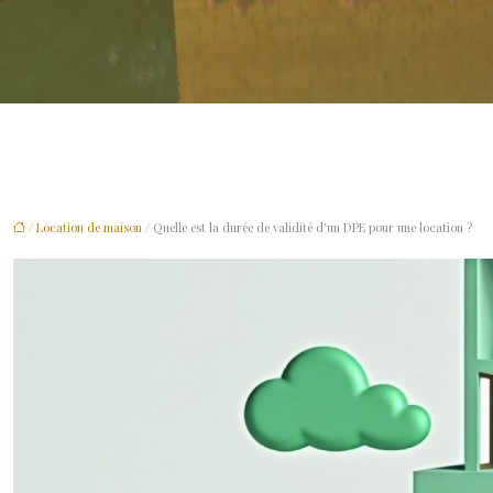
/
Location de maison
/ Quelle est la durée de validité d’un DPE pour une location ?